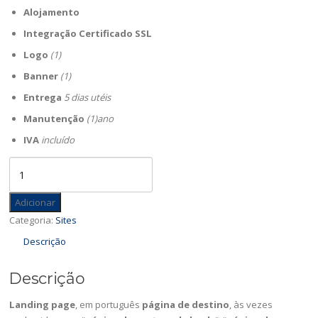
Alojamento
Integração Certificado SSL
Logo
(1)
Banner
(1)
Entrega
5 dias utéis
Manutenção
(1)ano
IVA
incluído
Quantidade
de
Landing
Adicionar
Page
Categoria:
Sites
Descrição
Descrição
Landing page
, em português
página de destino
, às vezes